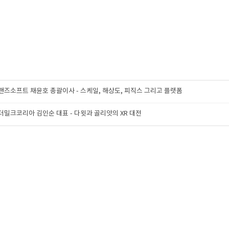
스] 핸즈소프트 채윤호 총괄이사 - 스케일, 해상도, 피직스 그리고 플랫폼
] 더밀크코리아 김인순 대표 - 다윗과 골리앗의 XR 대전