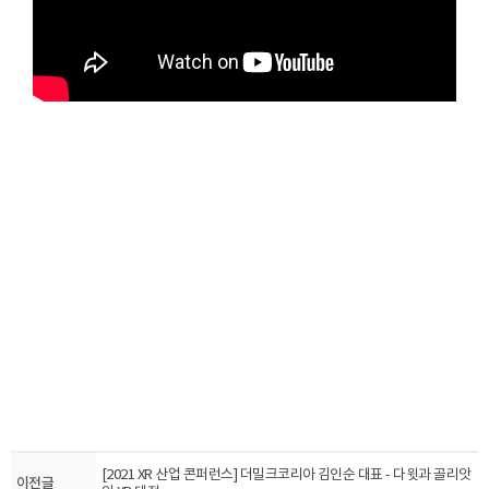
[2021 XR 산업 콘퍼런스] 더밀크코리아 김인순 대표 - 다윗과 골리앗
이전글