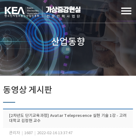
산업동향
동영상 게시판
[2차년도 단기교육과정] Avatar Telepresence 실현 기술 1강 - 고려
대학교 김정현 교수
관리자
|
1687
|
2022-02-16 13:37:47