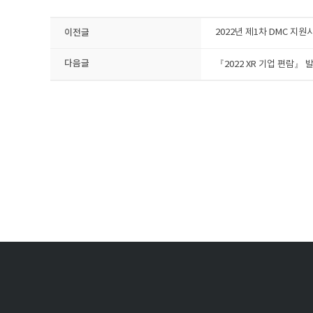
이전글
2022년 제1차 DMC 지원시
다음글
『​2022 XR 기업 편람』 