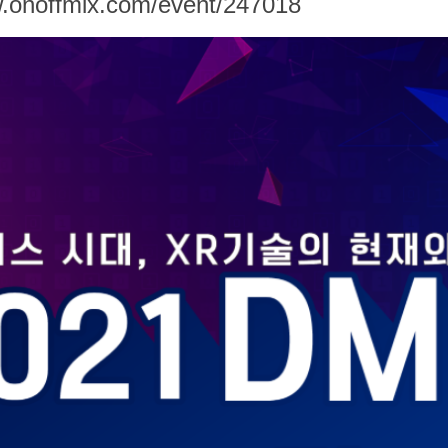
.onoffmix.com/event/247018