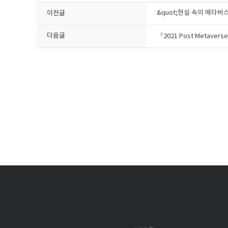
이전글
&quot;현실 속의 메타버
다음글
『​2021 Post Meta