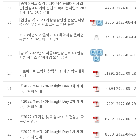
[중앙대학교 실감미디어혁신융합대학사업
31
단] 실감미디어와 콘텐츠 국제 컨퍼런스 202
4720
2024-01-03
4 개최 및 신청 안내
[입찰공고] 2023 가상증강현실 전문인력양
30
3395
2023-08-14
성사업 우수 산학프로젝트 지원 용역
2023학년도 가을학기 XR 특화과정 온라인
29
7403
2023-03-14
통합 입시 설명회 개최 안내
[공고] ​2023년도 서울XR실증센터 XR 실증
28
8665
2023-01-31
지원 서비스 참여기업 모집 공고
의료메타버스학회 창립식 및 기념 학술대회
27
11891
2022-09-28
안내
​『2022 MeXR - XR Insight Day 3차 세미
26
10894
2022-09-02
나』 개최 안내
『2022 MeXR - XR Insight Day 2차 세미
25
12221
2022-06-29
나』 개최 안내
『​2022 XR 기업 및 제품·서비스 편람』 다
24
8732
2022-06-08
운로드 안내
​『2022 MeXR - XR Insight Day 1차 세미
23
8609
2022-04-26
나』 개최 안내