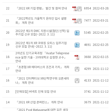
22
『​2022 XR 기업 편람』 발간 및 참여 안내
6954
2022-03-28
『2022학년도 가을학기 온라인 입시 설명
21
7477
2022-03-21
회』 개최 안내
2022년 제1차 DMC 지원시설(첨단/신학) 입
20
5345
2022-02-25
주기업 신규 모집(~2022. 3. 11)
2022년 제1차 XR 코워킹 오피스 입주기업
19
4691
2022-02-25
신규 모집 안내(~2022. 3. 11)
2차년도 단기교육과정 『​Avatar Teleprese
18
3680
2022-02-15
nce 실현 기술 - 고려대학교 김정현 교수』 ​
안내
『​초경험 XR 메타버스의 조건과 가치』 개최
17
4299
2021-11-12
안내
『​2021 인터랙티브 XR산학연구회 오픈세미
16
4133
2021-11-12
나』 개최 안내
15
[인재모집] 버넥트 인재 모집 안내
3741
2021-11-12
14
『2021 XR 산업 콘퍼런스』 개최 안내
3679
2021-11-12
『​2021 Post Metaverse에 대한 깊은 생각